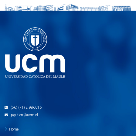
(56) (71) 2 986016
pgutierr@ucm.cl
Home