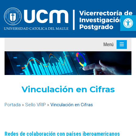
Abr
Menú
Vinculación en Cifras
Portada
»
Sello VRIP
»
Vinculación en Cifras
Redes de colaboración con países iberoamericanos