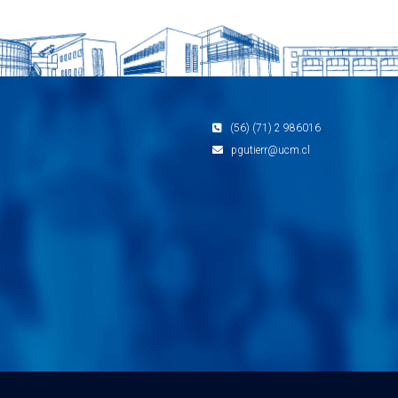
(56) (71) 2 986016
pgutierr@ucm.cl