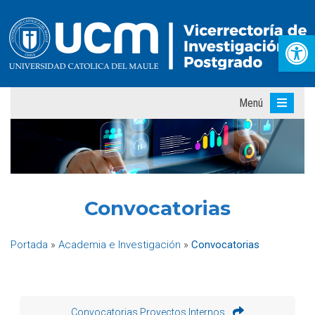
Abr
Menú
Convocatorias
Portada
»
Academia e Investigación
»
Convocatorias
Convocatorias Proyectos Internos