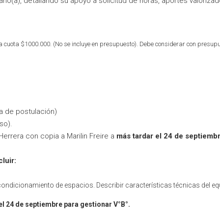
no(a), detallando su apoyo a solicitud de horas, aportes valorizad
a cuota $1000.000. (No se incluye en presupuesto). Debe considerar con presup
a de postulación)
so).
Herrera con copia a Marilin Freire a
más tardar el 24 de septiembr
luir:
acondicionamiento de espacios. Describir características técnicas del e
 el 24 de septiembre para gestionar V°B°.