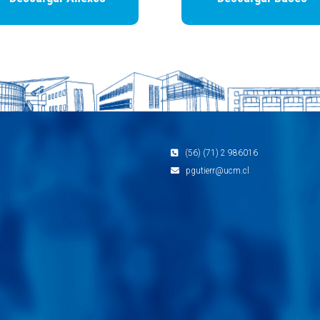
(56) (71) 2 986016
pgutierr@ucm.cl