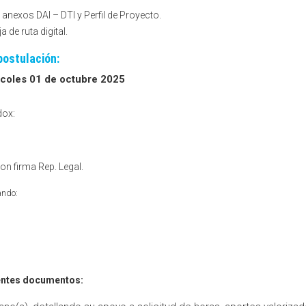
 anexos DAI – DTI y Perfil de Proyecto.
 de ruta digital.
postulación:
rcoles 01 de octubre 2025
dox:
on firma Rep. Legal.
ando:
uientes documentos: