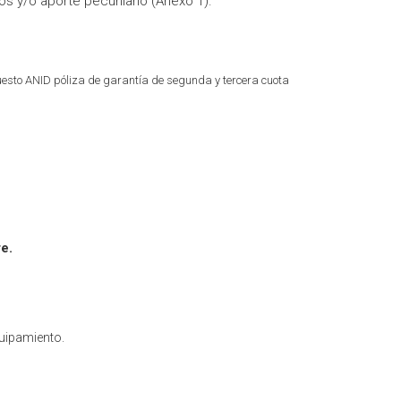
os y/o aporte pecuniario (Anexo 1).
uesto ANID póliza de garantía de segunda y tercera cuota
e.
quipamiento.