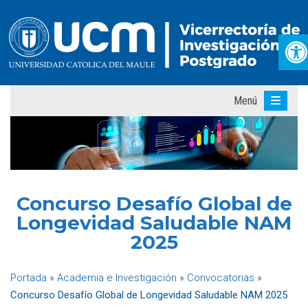
Ab
Menú
Concurso Desafío Global de
Longevidad Saludable NAM
2025
Portada
»
Academia e Investigación
»
Convocatorias
»
Concurso Desafío Global de Longevidad Saludable NAM 2025