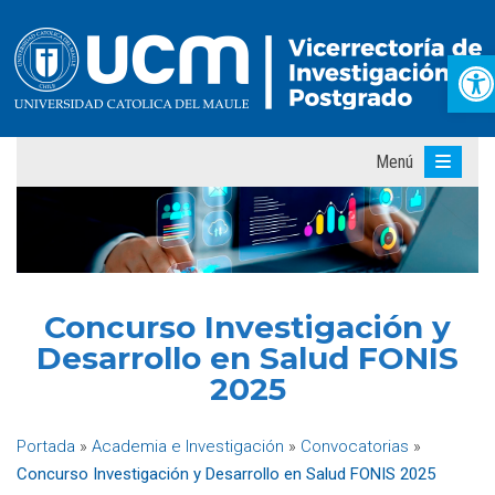
Ab
Menú
Concurso Investigación y
Desarrollo en Salud FONIS
2025
Portada
»
Academia e Investigación
»
Convocatorias
»
Concurso Investigación y Desarrollo en Salud FONIS 2025