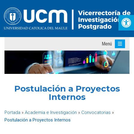
Abr
Menú
Postulación a Proyectos
Internos
Portada
»
Academia e Investigación
»
Convocatorias
»
Postulación a Proyectos Internos