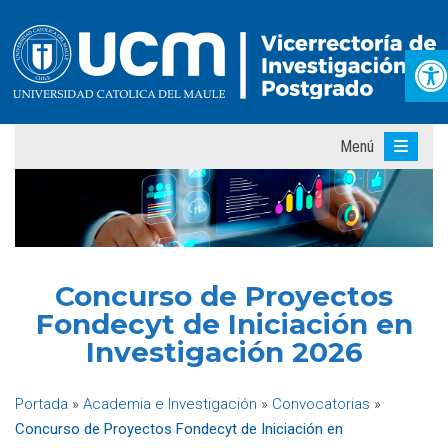
Ab
Menú
Concurso de Proyectos
Fondecyt de Iniciación en
Investigación 2026
Portada
»
Academia e Investigación
»
Convocatorias
»
Concurso de Proyectos Fondecyt de Iniciación en