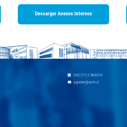
Descargar Anexos Internos
(56) (71) 2 986016
pgutierr@ucm.cl