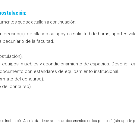
postulación:
ocumentos que se detallan a continuación:
su decano(a), detallando su apoyo a solicitud de horas, aportes va
 pecuniario de la facultad.
stulación).
ir equipos, muebles y acondicionamiento de espacios. Describir c
a documento con estándares de equipamiento institucional.
formato del concurso).
o del concurso).
como Institución Asociada debe adjuntar documentos de los puntos 1 (sin aporte pe