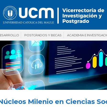
DESARROLLO
POSTGRADOS Y BECAS
ACADEMIA E INVESTIGAC
úcleos Milenio en Ciencias So