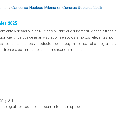
rias
»
Concurso Núcleos Milenio en Ciencias Sociales 2025
ales 2025
nciamiento y desarrollo de Núcleos Milenio que durante su vigencia traba
ión científica que generan y su aporte en otros ámbitos relevantes, por 
és de sus resultados y productos, contribuyan al desarrollo integral del
 de frontera con impacto latinoamericano y mundial.
DAI y DTI
e ruta digital con todos los documentos de respaldo.