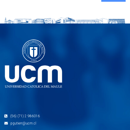
(56) (71) 2 986016
pgutierr@ucm.cl