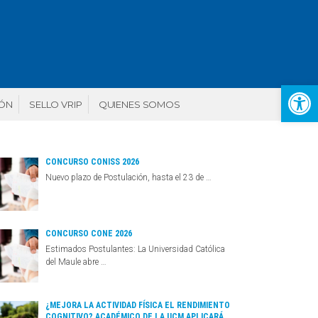
Abr
IÓN
SELLO VRIP
QUIENES SOMOS
CONCURSO CONISS 2026
Nuevo plazo de Postulación, hasta el 23 de …
CONCURSO CONE 2026
Estimados Postulantes: La Universidad Católica
del Maule abre …
¿MEJORA LA ACTIVIDAD FÍSICA EL RENDIMIENTO
COGNITIVO? ACADÉMICO DE LA UCM APLICARÁ