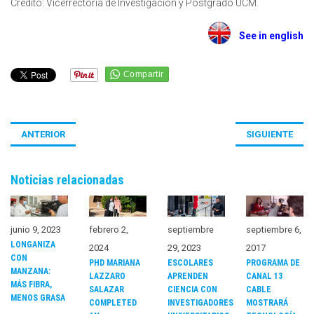
Crédito: Vicerrectoría de Investigación y Postgrado UCM.
See in english
ANTERIOR
SIGUIENTE
Noticias relacionadas
junio 9, 2023
febrero 2,
septiembre
septiembre 6,
LONGANIZA
2024
29, 2023
2017
CON
PHD MARIANA
ESCOLARES
PROGRAMA DE
MANZANA:
LAZZARO
APRENDEN
CANAL 13
MÁS FIBRA,
SALAZAR
CIENCIA CON
CABLE
MENOS GRASA
COMPLETED
INVESTIGADORES
MOSTRARÁ