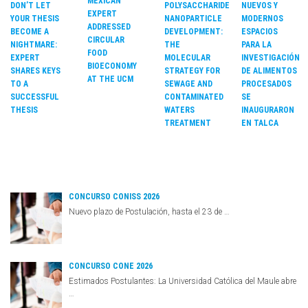
MEXICAN
DON’T LET
POLYSACCHARIDE
NUEVOS Y
EXPERT
YOUR THESIS
NANOPARTICLE
MODERNOS
ADDRESSED
BECOME A
DEVELOPMENT:
ESPACIOS
CIRCULAR
NIGHTMARE:
THE
PARA LA
FOOD
EXPERT
MOLECULAR
INVESTIGACIÓN
BIOECONOMY
SHARES KEYS
STRATEGY FOR
DE ALIMENTOS
AT THE UCM
TO A
SEWAGE AND
PROCESADOS
SUCCESSFUL
CONTAMINATED
SE
THESIS
WATERS
INAUGURARON
TREATMENT
EN TALCA
CONCURSO CONISS 2026
Nuevo plazo de Postulación, hasta el 23 de …
CONCURSO CONE 2026
Estimados Postulantes: La Universidad Católica del Maule abre
…