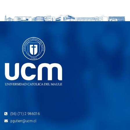
(56) (71) 2 986016
pgutierr@ucm.cl