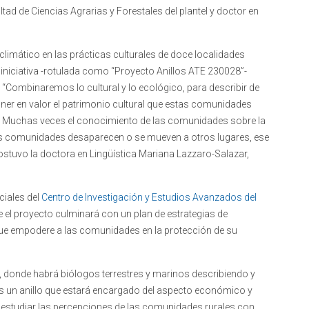
tad de Ciencias Agrarias y Forestales del plantel y doctor en
limático en las prácticas culturales de doce localidades
 iniciativa -rotulada como “Proyecto Anillos ATE 230028”-
. “Combinaremos lo cultural y lo ecológico, para describir de
er en valor el patrimonio cultural que estas comunidades
d. Muchas veces el conocimiento de las comunidades sobre la
sas comunidades desaparecen o se mueven a otros lugares, ese
ostuvo la doctora en Lingüística Mariana Lazzaro-Salazar,
ciales del
Centro de Investigación y Estudios Avanzados del
e el proyecto culminará con un plan de estrategias de
que empodere a las comunidades en la protección de su
 donde habrá biólogos terrestres y marinos describiendo y
s un anillo que estará encargado del aspecto económico y
 a estudiar las percepciones de las comunidades rurales con