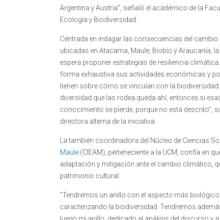
Argentina y Austria”, señaló el académico de la Facul
Ecología y Biodiversidad.
Centrada en indagar las consecuencias del cambio c
ubicadas en Atacama, Maule, Biobío y Araucanía, la
espera proponer estrategias de resiliencia climática
forma exhaustiva sus actividades económicas y pon
tienen sobre cómo se vinculan con la biodiversida
diversidad que las rodea queda ahí, entonces si e
conocimiento se pierde, porque no está descrito”, s
directora alterna de la iniciativa.
La también coordinadora del Núcleo de Ciencias So
Maule
(CIEAM), perteneciente a la UCM, confía en qu
adaptación y mitigación ante el cambio climático, 
patrimonio cultural.
“Tendremos un anillo con el aspecto más biológico,
caracterizando la biodiversidad. Tendremos ademá
luego mi anillo, dedicado al análisis del discurso y