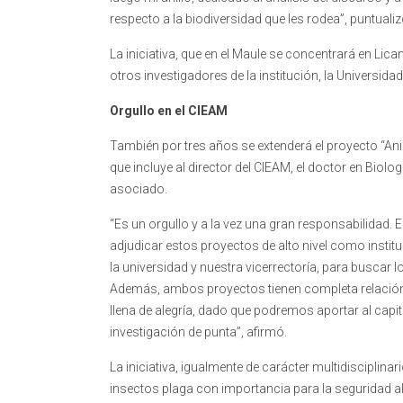
respecto a la biodiversidad que les rodea”, puntualiz
La iniciativa, que en el Maule se concentrará en Lica
otros investigadores de la institución, la Universida
Orgullo en el CIEAM
También por tres años se extenderá el proyecto “Ani
que incluye al director del CIEAM, el doctor en Biol
asociado.
“Es un orgullo y a la vez una gran responsabilidad. 
adjudicar estos proyectos de alto nivel como institu
la universidad y nuestra vicerrectoría, para buscar l
Además, ambos proyectos tienen completa relación
llena de alegría, dado que podremos aportar al ca
investigación de punta”, afirmó.
La iniciativa, igualmente de carácter multidisciplin
insectos plaga con importancia para la seguridad alim