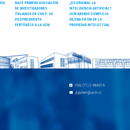
IVA
NACE PRIMERA ASOCIACIÓN
¿ES ORIGINAL LA
DE INVESTIGADORES
INTELIGENCIA ARTIFICIAL?:
ITALIANOS EN CHILE: SU
UCM ABORDÓ COMPLEJO
VICEPRESIDENTA
DILEMA EN DÍA DE LA
PERTENECE A LA UCM
PROPIEDAD INTELECTUAL
(56) (71) 2 986016
pgutierr@ucm.cl