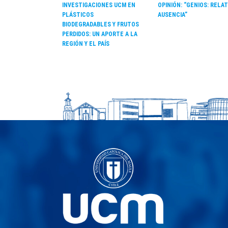
INVESTIGACIONES UCM EN
OPINIÓN: “GENIOS: RELAT
PLÁSTICOS
AUSENCIA”
BIODEGRADABLES Y FRUTOS
PERDIDOS: UN APORTE A LA
REGIÓN Y EL PAÍS