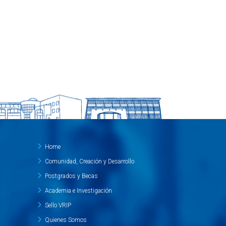
Home
Comunidad, Creación y Desarrollo
Postgrados y Becas
Academia e Investigación
Sello VRIP
Quienes Somos