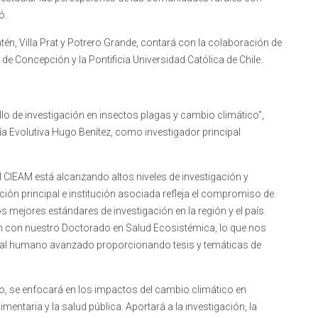
ó.
ntén, Villa Prat y Potrero Grande, contará con la colaboración de
d de Concepción y la Pontificia Universidad Católica de Chile.
llo de investigación en insectos plagas y cambio climático”,
ogía Evolutiva Hugo Benítez, como investigador principal
El CIEAM está alcanzando altos niveles de investigación y
ción principal e institución asociada refleja el compromiso de
os mejores estándares de investigación en la región y el país.
 con nuestro Doctorado en Salud Ecosistémica, lo que nos
pital humano avanzado proporcionando tesis y temáticas de
ario, se enfocará en los impactos del cambio climático en
entaria y la salud pública. Aportará a la investigación, la