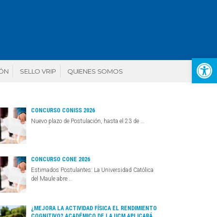
Abr
IÓN
SELLO VRIP
QUIENES SOMOS
CONCURSO CONISS 2026
Nuevo plazo de Postulación, hasta el 23 de …
CONCURSO CONE 2026
Estimados Postulantes: La Universidad Católica
del Maule abre …
¿MEJORA LA ACTIVIDAD FÍSICA EL RENDIMIENTO
COGNITIVO? ACADÉMICO DE LA UCM APLICARÁ