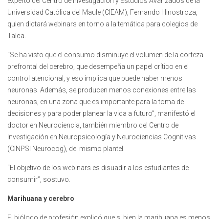
experto del Centro de Investigación y Estudios Avanzados de la
Universidad Católica del Maule (CIEAM), Fernando Hinostroza,
quien dictará webinars en torno a la temática para colegios de
Talca.
“Se ha visto que el consumo disminuye el volumen de la corteza
prefrontal del cerebro, que desempeña un papel crítico en el
control atencional, y eso implica que puede haber menos
neuronas. Además, se producen menos conexiones entre las
neuronas, en una zona que es importante para la toma de
decisiones y para poder planear la vida a futuro”, manifestó el
doctor en Neurociencia, también miembro del Centro de
Investigación en Neuropsicología y Neurociencias Cognitivas
(CINPSI Neurocog), del mismo plantel.
“El objetivo de los webinars es disuadir a los estudiantes de
consumir”, sostuvo.
Marihuana y cerebro
El biólogo de profesión explicó que si bien la marihuana es menos