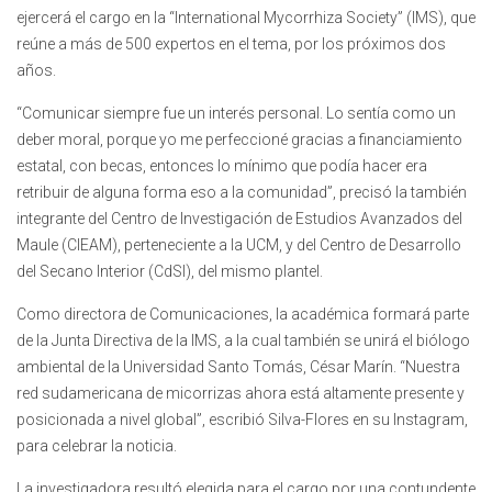
ejercerá el cargo en la “International Mycorrhiza Society” (IMS), que
reúne a más de 500 expertos en el tema, por los próximos dos
años.
“Comunicar siempre fue un interés personal. Lo sentía como un
deber moral, porque yo me perfeccioné gracias a financiamiento
estatal, con becas, entonces lo mínimo que podía hacer era
retribuir de alguna forma eso a la comunidad”, precisó la también
integrante del Centro de Investigación de Estudios Avanzados del
Maule (CIEAM), perteneciente a la UCM, y del Centro de Desarrollo
del Secano Interior (CdSI), del mismo plantel.
Como directora de Comunicaciones, la académica formará parte
de la Junta Directiva de la IMS, a la cual también se unirá el biólogo
ambiental de la Universidad Santo Tomás, César Marín. “Nuestra
red sudamericana de micorrizas ahora está altamente presente y
posicionada a nivel global”, escribió Silva-Flores en su Instagram,
para celebrar la noticia.
La investigadora resultó elegida para el cargo por una contundente