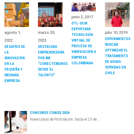
junio 2, 2017
OTL-UCM
EXPORTARÁ
agosto 1,
marzo 20,
julio 10, 2019
TECNOLOGÍA
EXPERIMENTOS
2022
2023
VIRTUAL DE
BUSCAN
PROCESO DE
DESAFÍOS DE
DESTACADA
OPTIMIZAR EL
VINIFICACIÓN A
LA
EMPRENDEDORA
TRATAMIENTO
EMPRESA
INNOVACIÓN
POR 8M:
DE AGUAS
COLOMBIANA
EN LA
“CONECTÉMONOS
SERVIDAS EN
PEQUEÑA Y
DESDE EL
CHILE
MEDIANA
TALENTO”
EMPRESA
CONCURSO CONISS 2026
Nuevo plazo de Postulación, hasta el 23 de …