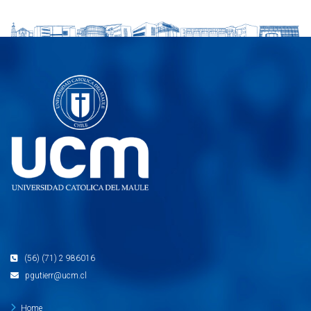
(56) (71) 2 986016
pgutierr@ucm.cl
Home