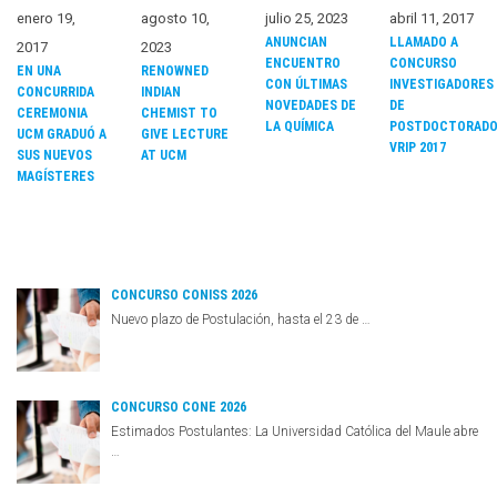
enero 19,
agosto 10,
julio 25, 2023
abril 11, 2017
ANUNCIAN
LLAMADO A
2017
2023
ENCUENTRO
CONCURSO
EN UNA
RENOWNED
CON ÚLTIMAS
INVESTIGADORES
CONCURRIDA
INDIAN
NOVEDADES DE
DE
CEREMONIA
CHEMIST TO
LA QUÍMICA
POSTDOCTORAD
UCM GRADUÓ A
GIVE LECTURE
VRIP 2017
SUS NUEVOS
AT UCM
MAGÍSTERES
CONCURSO CONISS 2026
Nuevo plazo de Postulación, hasta el 23 de …
CONCURSO CONE 2026
Estimados Postulantes: La Universidad Católica del Maule abre
…