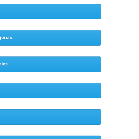
gorías.
ales