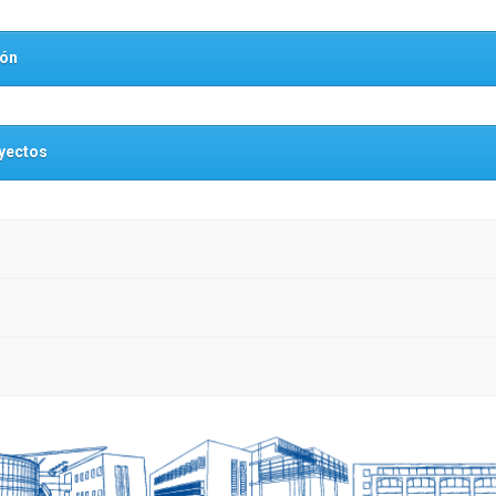
ión
yectos