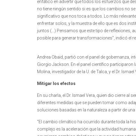
enfático en advertir que todos los esfuerzos que d
no tiene ningún sentido si es que los cambios no se
significativo que nos toca a todos. Lo más relevan
enfrentar solos, y la muestra de ello que es dos in
juntos (…) Pensamos que este tipo de reflexiones, a
posible para generar transformaciones”, indicó el r
Andrea Obaid, partió con el panel de gobernanza, i
Giorgio Jackson. En el panel científico participaron l
Molina, investigador de la U. de Talca, y el Dr. Ismae
Mitigar los efectos
En su charla, el Dr. Ismael Vera, quien dio cierre al 
diferentes medidas que se pueden tomar como adapt
soluciones basadas en la naturaleza a partir de una 
“El cambio climático ha ocurrido durante toda la hist
complejo es la aceleración que la actividad humana