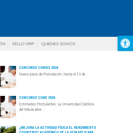
Abr
IÓN
SELLO VRIP
QUIENES SOMOS
CONCURSO CONISS 2026
Nuevo plazo de Postulación, hasta el 23 de …
CONCURSO CONE 2026
Estimados Postulantes: La Universidad Católica
del Maule abre …
¿MEJORA LA ACTIVIDAD FÍSICA EL RENDIMIENTO
COGNITIVO? ACADÉMICO DE LA UCM APLICARÁ