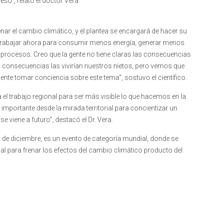
so”, relató el doctor Vera.
nar el cambio climático, y el plantea se encargará de hacer su
trabajar ahora para consumir menos energía, generar menos
 procesos. Creo que la gente no tiene claras las consecuencias
s consecuencias las vivirían nuestros nietos, pero vemos que
ente tomar conciencia sobre este tema”, sostuvo el científico.
 el trabajo regional para ser más visible lo que hacemos en la
s importante desde la mirada territorial para concientizar un
e viene a futuro”, destacó el Dr. Vera.
13 de diciembre, es un evento de categoría mundial, donde se
bal para frenar los efectos del cambio climático producto del