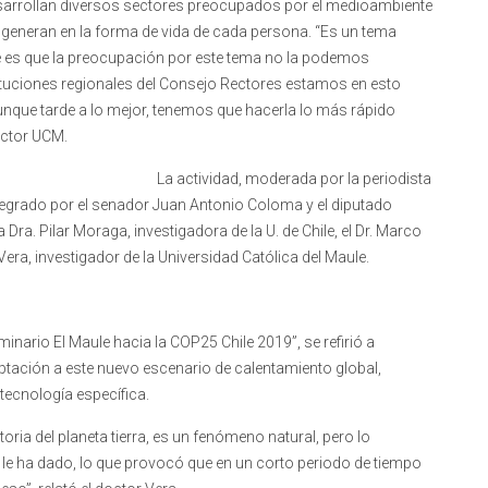
esarrollan diversos sectores preocupados por el medioambiente
 generan en la forma de vida de cada persona. “Es un tema
te es que la preocupación por este tema no la podemos
stituciones regionales del Consejo Rectores estamos en esto
unque tarde a lo mejor, tenemos que hacerla lo más rápido
ector UCM.
La actividad, moderada por la periodista
ntegrado por el senador Juan Antonio Coloma y el diputado
a Dra. Pilar Moraga, investigadora de la U. de Chile, el Dr. Marco
l Vera, investigador de la Universidad Católica del Maule.
seminario El Maule hacia la COP25 Chile 2019”, se refirió a
ación a este nuevo escenario de calentamiento global,
tecnología específica.
oria del planeta tierra, es un fenómeno natural, pero lo
 le ha dado, lo que provocó que en un corto periodo de tiempo