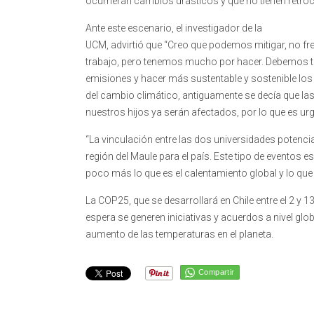
ocurrieran cambios drásticos y que no tienen retroce
Ante este escenario, el investigador de la
UCM, advirtió que “Creo que podemos mitigar, no fre
trabajo, pero tenemos mucho por hacer. Debemos 
emisiones y hacer más sustentable y sostenible los
del cambio climático, antiguamente se decía que la
nuestros hijos ya serán afectados, por lo que es urg
“La vinculación entre las dos universidades potencia
región del Maule para el país. Este tipo de eventos e
poco más lo que es el calentamiento global y lo que s
La COP25, que se desarrollará en Chile entre el 2 y 
espera se generen iniciativas y acuerdos a nivel glo
aumento de las temperaturas en el planeta.
Compartir