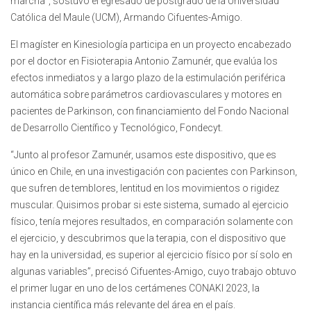
marcha”, sostuvo el egresado de postgrado de la Universidad
Católica del Maule (UCM), Armando Cifuentes-Amigo.
El magíster en Kinesiología participa en un proyecto encabezado
por el doctor en Fisioterapia Antonio Zamunér, que evalúa los
efectos inmediatos y a largo plazo de la estimulación periférica
automática sobre parámetros cardiovasculares y motores en
pacientes de Parkinson, con financiamiento del Fondo Nacional
de Desarrollo Científico y Tecnológico, Fondecyt.
“Junto al profesor Zamunér, usamos este dispositivo, que es
único en Chile, en una investigación con pacientes con Parkinson,
que sufren de temblores, lentitud en los movimientos o rigidez
muscular. Quisimos probar si este sistema, sumado al ejercicio
físico, tenía mejores resultados, en comparación solamente con
el ejercicio, y descubrimos que la terapia, con el dispositivo que
hay en la universidad, es superior al ejercicio físico por sí solo en
algunas variables”, precisó Cifuentes-Amigo, cuyo trabajo obtuvo
el primer lugar en uno de los certámenes CONAKI 2023, la
instancia científica más relevante del área en el país.