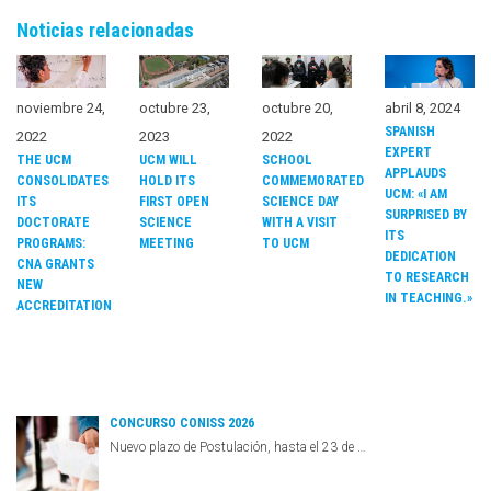
Noticias relacionadas
noviembre 24,
octubre 23,
octubre 20,
abril 8, 2024
SPANISH
2022
2023
2022
EXPERT
THE UCM
UCM WILL
SCHOOL
APPLAUDS
CONSOLIDATES
HOLD ITS
COMMEMORATED
UCM: «I AM
ITS
FIRST OPEN
SCIENCE DAY
SURPRISED BY
DOCTORATE
SCIENCE
WITH A VISIT
ITS
PROGRAMS:
MEETING
TO UCM
DEDICATION
CNA GRANTS
TO RESEARCH
NEW
IN TEACHING.»
ACCREDITATION
CONCURSO CONISS 2026
Nuevo plazo de Postulación, hasta el 23 de …