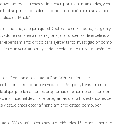
…) Convocamos a quienes se interesen por las humanidades, y en
ra interdisciplinar, consideren como una opción para su avance
tólica del Maule”.
el último año, asegura que el Doctorado en Filosofía, Religión y
or en su área a nivel regional, con docentes de excelencia.
ar el pensamiento crítico para ejercer tanto investigación como
biente universitario muy enriquecedor tanto a nivel académico
 certificación de calidad, la Comisión Nacional de
editación al Doctorado en Filosofía, Religión y Pensamiento
le al que pueden optar los programas que aún no cuentan con
iso institucional de ofrecer programas con altos estándares de
es y estudiantes optar a financiamiento estatal como, por
oradoUCM estará abierto hasta el miércoles 15 de noviembre de