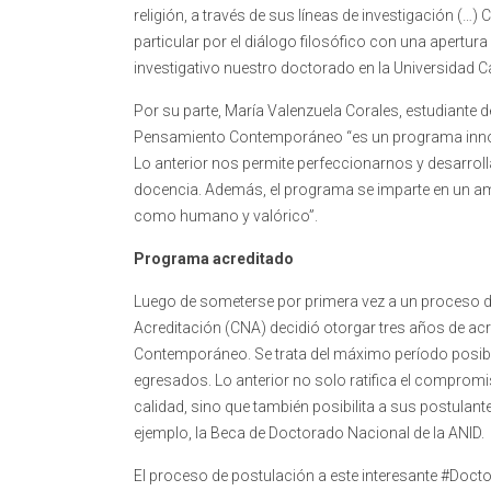
religión, a través de sus líneas de investigación (
particular por el diálogo filosófico con una apertu
investigativo nuestro doctorado en la Universidad Ca
Por su parte, María Valenzuela Corales, estudiante d
Pensamiento Contemporáneo “es un programa innovad
Lo anterior nos permite perfeccionarnos y desarroll
docencia. Además, el programa se imparte en un am
como humano y valórico”.
Programa acreditado
Luego de someterse por primera vez a un proceso de
Acreditación (CNA) decidió otorgar tres años de acr
Contemporáneo. Se trata del máximo período posib
egresados. Lo anterior no solo ratifica el comprom
calidad, sino que también posibilita a sus postulant
ejemplo, la Beca de Doctorado Nacional de la ANID.
El proceso de postulación a este interesante #Doct