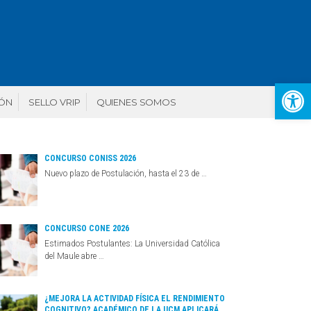
Abr
IÓN
SELLO VRIP
QUIENES SOMOS
CONCURSO CONISS 2026
Nuevo plazo de Postulación, hasta el 23 de …
CONCURSO CONE 2026
Estimados Postulantes: La Universidad Católica
del Maule abre …
¿MEJORA LA ACTIVIDAD FÍSICA EL RENDIMIENTO
COGNITIVO? ACADÉMICO DE LA UCM APLICARÁ