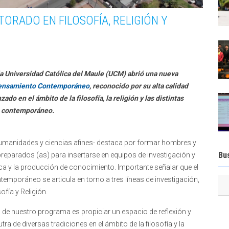
ORADO EN FILOSOFÍA, RELIGIÓN Y
O
 la Universidad Católica del Maule (UCM) abrió una nueva
y Pensamiento Contemporáneo
, reconocido por su alta calidad
do en el ámbito de la filosofía, la religión y las distintas
o contemporáneo.
, humanidades y ciencias afines- destaca por formar hombres y
Bu
preparados (as) para insertarse en equipos de investigación y
ica y la producción de conocimiento. Importante señalar que el
emporáneo se articula en torno a tres líneas de investigación,
sofía y Religión.
lo de nuestro programa es propiciar un espacio de reflexión y
a de diversas tradiciones en el ámbito de la filosofía y la