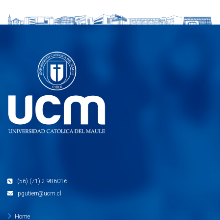
(56) (71) 2 986016
pgutierr@ucm.cl
Home