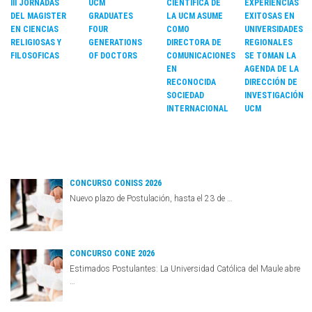
III JORNADAS
UCM
CIENTÍFICA DE
EXPERIENCIAS
DEL MAGISTER
GRADUATES
LA UCM ASUME
EXITOSAS EN
EN CIENCIAS
FOUR
COMO
UNIVERSIDADES
RELIGIOSAS Y
GENERATIONS
DIRECTORA DE
REGIONALES
FILOSOFICAS
OF DOCTORS
COMUNICACIONES
SE TOMAN LA
EN
AGENDA DE LA
RECONOCIDA
DIRECCIÓN DE
SOCIEDAD
INVESTIGACIÓN
INTERNACIONAL
UCM
CONCURSO CONISS 2026
Nuevo plazo de Postulación, hasta el 23 de …
CONCURSO CONE 2026
Estimados Postulantes: La Universidad Católica del Maule abre
…