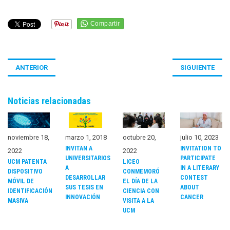
ANTERIOR
SIGUIENTE
Noticias relacionadas
marzo 1, 2018
noviembre 18,
octubre 20,
julio 10, 2023
INVITAN A
INVITATION TO
2022
2022
UNIVERSITARIOS
PARTICIPATE
UCM PATENTA
LICEO
A
IN A LITERARY
DISPOSITIVO
CONMEMORÓ
DESARROLLAR
CONTEST
MÓVIL DE
EL DÍA DE LA
SUS TESIS EN
ABOUT
IDENTIFICACIÓN
CIENCIA CON
INNOVACIÓN
CANCER
MASIVA
VISITA A LA
UCM