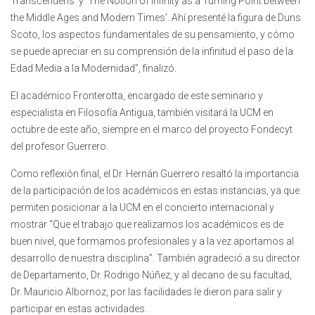
Transcendens’ y ‘The Notion of Infinity as a Turning Point between
the Middle Ages and Modern Times’. Ahí presenté la figura de Duns
Scoto, los aspectos fundamentales de su pensamiento, y cómo
se puede apreciar en su comprensión de la infinitud el paso de la
Edad Media a la Modernidad”, finalizó.
El académico Fronterotta, encargado de este seminario y
especialista en Filosofía Antigua, también visitará la UCM en
octubre de este año, siempre en el marco del proyecto Fondecyt
del profesor Guerrero.
Como reflexión final, el Dr. Hernán Guerrero resaltó la importancia
de la participación de los académicos en estas instancias, ya que
permiten posicionar a la UCM en el concierto internacional y
mostrar “Que el trabajo que realizamos los académicos es de
buen nivel, que formamos profesionales y a la vez aportamos al
desarrollo de nuestra disciplina”. También agradeció a su director
de Departamento, Dr. Rodrigo Núñez, y al decano de su facultad,
Dr. Mauricio Albornoz, por las facilidades le dieron para salir y
participar en estas actividades.