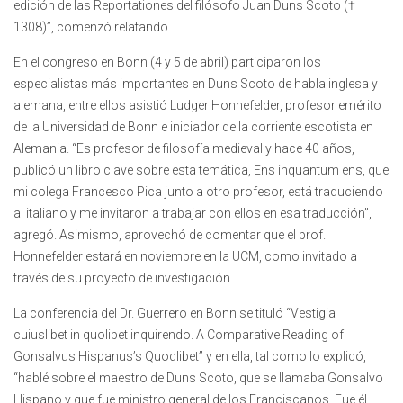
edición de las Reportationes del filósofo Juan Duns Scoto (†
1308)”, comenzó relatando.
En el congreso en Bonn (4 y 5 de abril) participaron los
especialistas más importantes en Duns Scoto de habla inglesa y
alemana, entre ellos asistió Ludger Honnefelder, profesor emérito
de la Universidad de Bonn e iniciador de la corriente escotista en
Alemania. “Es profesor de filosofía medieval y hace 40 años,
publicó un libro clave sobre esta temática, Ens inquantum ens, que
mi colega Francesco Pica junto a otro profesor, está traduciendo
al italiano y me invitaron a trabajar con ellos en esa traducción”,
agregó. Asimismo, aprovechó de comentar que el prof.
Honnefelder estará en noviembre en la UCM, como invitado a
través de su proyecto de investigación.
La conferencia del Dr. Guerrero en Bonn se tituló “Vestigia
cuiuslibet in quolibet inquirendo. A Comparative Reading of
Gonsalvus Hispanus’s Quodlibet” y en ella, tal como lo explicó,
“hablé sobre el maestro de Duns Scoto, que se llamaba Gonsalvo
Hispano y que fue ministro general de los Franciscanos. Fue él