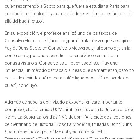
quien recomendó a Scoto para que fuera a estudiar a París para
ser doctor en Teología, ya que no todos seguían los estudios más
allá del bachillerato”.
En su exposición, el profesor analizó uno de los textos de
Gonsalvo Hispano, el Quodlibet, para “Tratar de ver qué vestigios
hay de Duns Scoto en Gonsalvo o viceversa y, tal como dije en la
conferencia, por ahora es difícil saber si Scoto es un buen
gonasalvista o si Gonsalvo es un buen escotista. Hay una
influencia, un método de trabajo e ideas que se mantienen, pero no
se puede decir de qué manera están ligados o quién depende de
quién”, concluyó.
Además de haber sido invitado a exponer en este importante
congreso, el académico UCM también estuvo en la Universidad de
Roma La Sapienza los días 1 y 3 de abril. “Allá dicté dos lecciones
del Seminario de Historia Filosofía Moderna, tituladas ‘John Duns
Scotus and the origins of Metaphysics as a Scientia