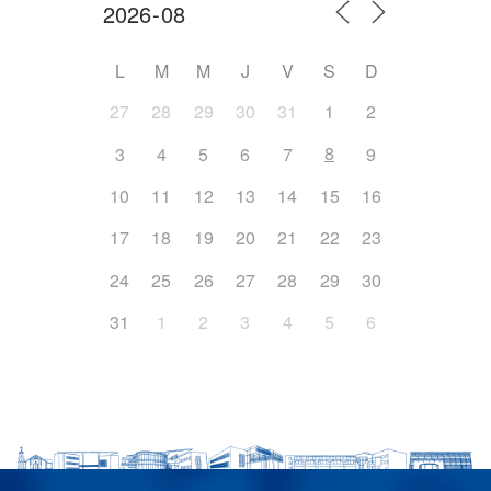
L
M
M
J
V
S
D
27
28
29
30
31
1
2
8
3
4
5
6
7
9
10
11
12
13
14
15
16
17
18
19
20
21
22
23
24
25
26
27
28
29
30
31
1
2
3
4
5
6