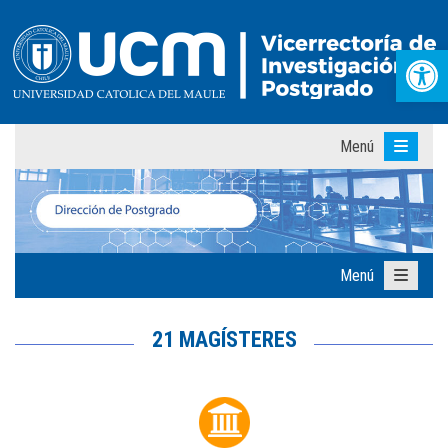
Abr
Menú
Menú
21 MAGÍSTERES