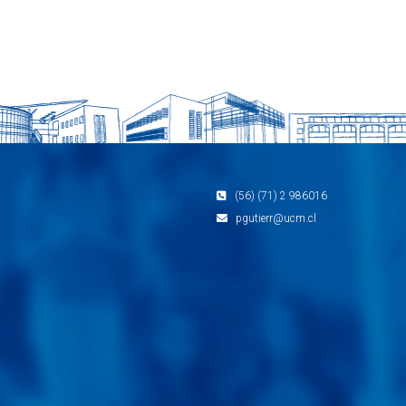
(56) (71) 2 986016
pgutierr@ucm.cl