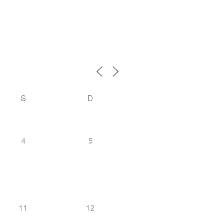
S
D
4
5
11
12