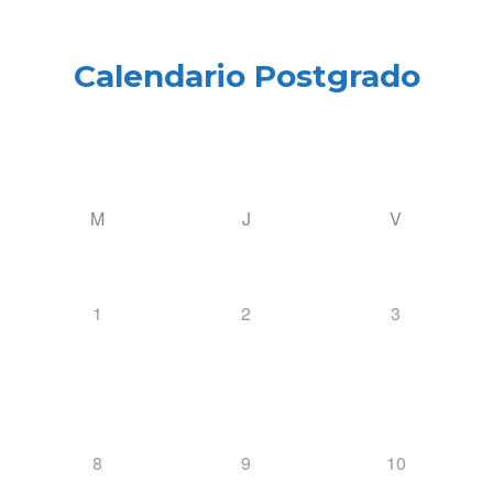
Calendario Postgrado
M
J
V
1
2
3
8
9
10