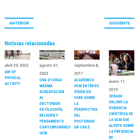
ANTERIOR
SIGUIENTE
Noticias relacionadas
abril 29, 2025
agosto 31,
septiembre 8,
DAY OF
2023
2017
PHYSICAL
CNA OTORGA
ACADÉMICO
enero 17,
ACTIVITY
MÁXIMA
UCM ENTREGÓ
2019
ACREDITACIÓN
VISIÓN EN
SENADO
AL
FORO SOBRE
VALORÓ LA
DOCTORADO
LA
EVIDENCIA
EN FILOSOFÍA,
PERSPECTIVA
CIENTÍFICA DE
RELIGIÓN Y
DEL
LA UCM QUE
PENSAMIENTO
POSTGRADO
ALERTA SOBRE
CONTEMPORÁNEO
EN CHILE
LA PRESENCIA
UCM
DE