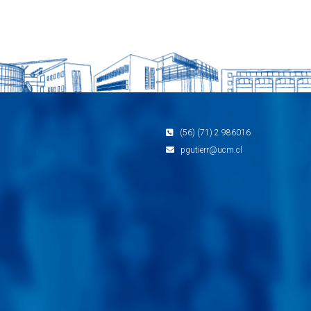
(56) (71) 2 986016
pgutierr@ucm.cl