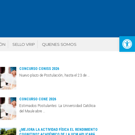
Abr
IÓN
SELLO VRIP
QUIENES SOMOS
CONCURSO CONISS 2026
Nuevo plazo de Postulación, hasta el 23 de …
CONCURSO CONE 2026
Estimados Postulantes: La Universidad Católica
del Maule abre …
¿MEJORA LA ACTIVIDAD FÍSICA EL RENDIMIENTO
COGNITIVO? ACADÉMICO DE LA UCM APLICARÁ