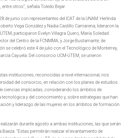
, entre otros”, señala Toledo Bejar.
28 de junio con representantes del ICAT de la UNAM. Herlinda
 Roberto Vega González y Nadia Castillo Camarena, lideraron la
UTEM, participaron Evelyn Villagra Quero, María Soledad
rector del Centro de la FCNMMA; y Jorge Bustamante, de
 se celebró este 4 de julio con el Tecnológico de Monterrey,
García Cayuela. Del consorcio UCM-UTEM, se unieron
tas instituciones, reconocidas a nivel internacional, nos
ersidad del consorcio, en relación con los planes de estudios
de ciencias implicadas, considerando los ámbitos de
a tecnológica y del conocimiento y, sobre estrategias que han
pación y liderazgo de las mujeres en los ámbitos de formación
e realizarán durante agosto a ambas instituciones, las que serán
a Baeza. “Estas permitirán realizar el levantamiento de