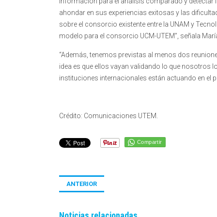
información para el análisis comparado y detectar l
ahondar en sus experiencias exitosas y las dificul
sobre el consorcio existente entre la UNAM y Tecno
modelo para el consorcio UCM-UTEM”, señala María
“Además, tenemos previstas al menos dos reuniones
idea es que ellos vayan validando lo que nosotros 
instituciones internacionales están actuando en el 
Crédito: Comunicaciones UTEM.
Compartir
ANTERIOR
Noticias relacionadas