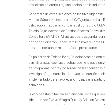
actualización curricular, vinculación con la industria
La primera de estas sesiones online tuvo lugar este 
Montiel Sánchez, directora del ICAT; junto con Luis
delegación mexicana. Por parte del consorcio UCM-
Toledo Bejar, además de Cristian Becerra Baeza, di
Consultora EMATRIS. Mientras que la segunda reunión
donde participaron Danay Carrillo Nieves y Tomás 
nuevamente las/os mismas/os representantes.
En palabras de Toledo Bejar, “la colaboración con es
permitirá establecer las brechas que tiene cada univ
de programas de pre y posgrado de las facultades 
investigación, desarrollo e innovación, transferenci
implementado para favorecer o incentivar la partici
señalados”.
Luego de estas citas, ya se planifican visitas que s
lideradas por Evelyn Villagra Quero y Cristian Becerr