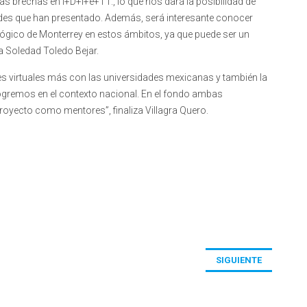
as brechas en I+D+i+e+TT., lo que nos dará la posibilidad de
tades que han presentado. Además, será interesante conocer
lógico de Monterrey en estos ámbitos, ya que puede ser un
 Soledad Toledo Bejar.
 virtuales más con las universidades mexicanas y también la
logremos en el contexto nacional. En el fondo ambas
proyecto como mentores”, finaliza Villagra Quero.
SIGUIENTE