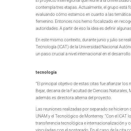
El proyecto interregional que reúne a la Universidad
contempla tres etapas. Actualmente, el grupo está foc
evaluando cómo estamos en cuanto a las temáticas 
femenino. Entonces nos hemo focalizado en recoger
autoridades. A partir de eso la idea es definir algun
En este mismo contexto, durante junio y julio se real
Tecnología (ICAT) de la Universidad Nacional Autó
un paso crucial a nivel internacional en el desarrollo 
tecnología
“El principal objetivo de estas citas fue afianzar l
Bejar, decana de la Facultad de Ciencias Naturales
además es directora alterna del proyecto.
Las reuniones realizadas por separado se hicieron co
UNAM y el Tecnológico de Monterrey. “Con el ICAT 
transferencia tecnológica e internacionalización y 
vinculadas con el postgrado. En el caso de la cita c