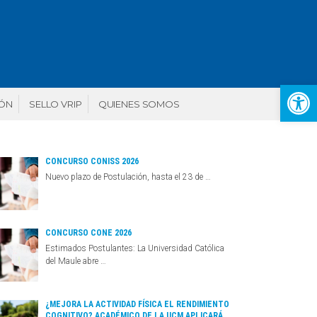
Abr
IÓN
SELLO VRIP
QUIENES SOMOS
CONCURSO CONISS 2026
Nuevo plazo de Postulación, hasta el 23 de …
CONCURSO CONE 2026
Estimados Postulantes: La Universidad Católica
del Maule abre …
¿MEJORA LA ACTIVIDAD FÍSICA EL RENDIMIENTO
COGNITIVO? ACADÉMICO DE LA UCM APLICARÁ