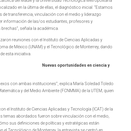
 Católica del Maule y la Universidad Tecnológica Metropolitana
alizado en la última de ellas, el diagnóstico inicial. “Estamos
de transferencia, vinculación con el medio y liderazgo
 información de las/os estudiantes, profesores y
as brechas”, señala la académica.
izaron reuniones con el Instituto de Ciencias Aplicadas y
noma de México (UNAM) y el Tecnológico de Monterrey, dando
de esta iniciativa.
Nuevas oportunidades en ciencia y
os nexos con ambas instituciones”, explica María Soledad Toledo
, Matemática y del Medio Ambiente (FCNMMA) de la UTEM; quien
n el Instituto de Ciencias Aplicadas y Tecnología (ICAT) de la
los temas abordados fueron sobre vinculación con el medio,
cómo sus definiciones de políticas y estratégicas están
on el Tecnológico de Monterrey, la entrevista se centró en