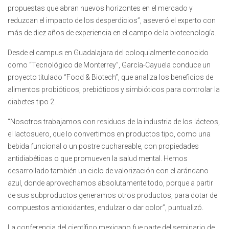
propuestas que abran nuevos horizontes en el mercado y
reduzcan el impacto de los desperdicios”, aseveró el experto con
más de diez años de experiencia en el campo de la biotecnología.
Desde el campus en Guadalajara del coloquialmente conocido
como “Tecnológico de Monterrey”, García-Cayuela conduce un
proyecto titulado “Food & Biotech”, que analiza los beneficios de
alimentos probióticos, prebióticos y simbióticos para controlar la
diabetes tipo 2.
“Nosotros trabajamos con residuos de la industria de los lácteos,
el lactosuero, que lo convertimos en productos tipo, como una
bebida funcional o un postre cuchareable, con propiedades
antidiabéticas o que promueven la salud mental. Hemos
desarrollado también un ciclo de valorización con el arándano
azul, donde aprovechamos absolutamente todo, porque a partir
de sus subproductos generamos otros productos, para dotar de
compuestos antioxidantes, endulzar o dar color”, puntualizó.
La conferencia del científico mexicano fue parte del seminario de