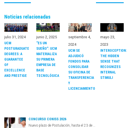
Noticias relacionadas
julio 31, 2024
junio 2, 2025
septiembre 4,
mayo 23,
UCM
“ES UN
2024
2023
POSTGRADUATE
SUEÑO”: UCM
UCM SE
INTEROCEPTION:
DEGREES: A
MATERIALIZA
ADJUDICÓ
THE HIDDEN
GUARANTEE
SU PRIMERA
FONDOS PARA
SENSE THAT
OF
EMPRESA DE
CONSOLIDAR
RECOGNIZES
EXCELLENCE
BASE
SU OFICINA DE
INTERNAL
AND PRESTIGE
TECNOLÓGICA
TRANSFERENCIA
STIMULI
Y
LICENCIAMIENTO
CONCURSO CONISS 2026
Nuevo plazo de Postulación, hasta el 23 de …