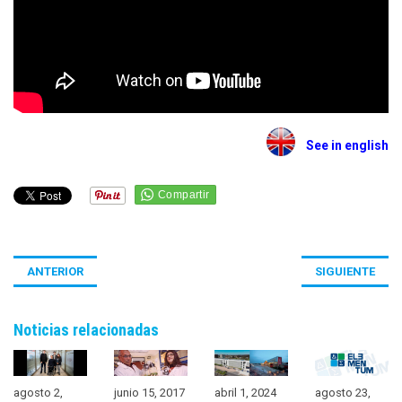
See in english
ANTERIOR
SIGUIENTE
Noticias relacionadas
agosto 2,
junio 15, 2017
abril 1, 2024
agosto 23,