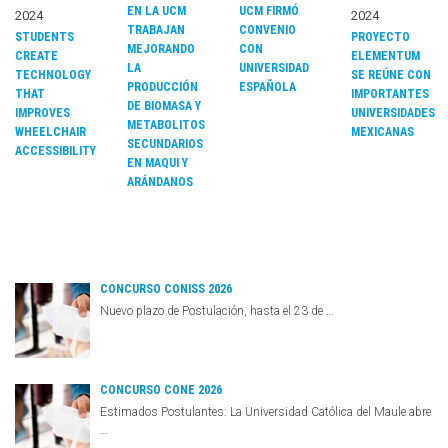
EN LA UCM
UCM FIRMÓ
2024
2024
TRABAJAN
CONVENIO
STUDENTS
PROYECTO
MEJORANDO
CON
CREATE
ELEMENTUM
LA
UNIVERSIDAD
TECHNOLOGY
SE REÚNE CON
PRODUCCIÓN
ESPAÑOLA
THAT
IMPORTANTES
DE BIOMASA Y
IMPROVES
UNIVERSIDADES
METABOLITOS
WHEELCHAIR
MEXICANAS
SECUNDARIOS
ACCESSIBILITY
EN MAQUI Y
ARÁNDANOS
CONCURSO CONISS 2026
Nuevo plazo de Postulación, hasta el 23 de …
CONCURSO CONE 2026
Estimados Postulantes: La Universidad Católica del Maule abre
…