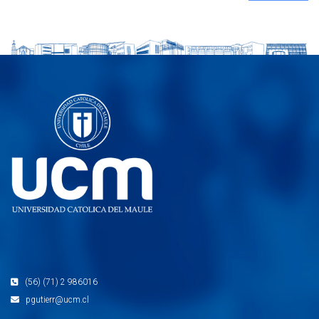
(56) (71) 2 986016
pgutierr@ucm.cl