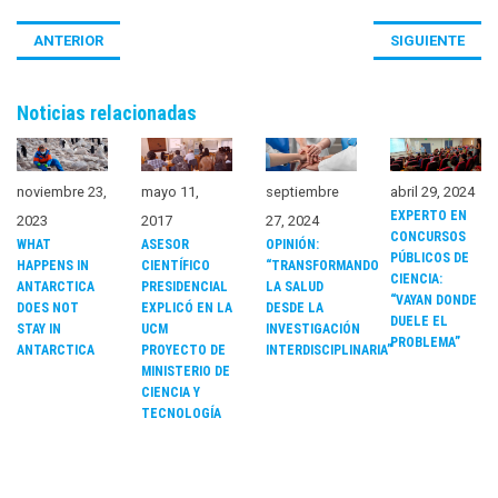
ANTERIOR
SIGUIENTE
Noticias relacionadas
noviembre 23,
mayo 11,
septiembre
abril 29, 2024
EXPERTO EN
2023
2017
27, 2024
CONCURSOS
WHAT
ASESOR
OPINIÓN:
PÚBLICOS DE
HAPPENS IN
CIENTÍFICO
“TRANSFORMANDO
CIENCIA:
ANTARCTICA
PRESIDENCIAL
LA SALUD
“VAYAN DONDE
DOES NOT
EXPLICÓ EN LA
DESDE LA
DUELE EL
STAY IN
UCM
INVESTIGACIÓN
PROBLEMA”
ANTARCTICA
PROYECTO DE
INTERDISCIPLINARIA”
MINISTERIO DE
CIENCIA Y
TECNOLOGÍA