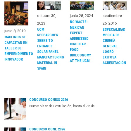
octubre 30,
junio 28, 2024
septiembre
NO WASTE:
2023
26, 2016
MEXICAN
UCM
ESPECIALIDAD
junio 8, 2019
EXPERT
RESEARCHER
MÉDICA DE
MAULINOS SE
ADDRESSED
SEEKS TO
CIRUGÍA
CAPACITAN EN
CIRCULAR
ENHANCE
GENERAL
TALLER DE
FOOD
SOLAR PANEL
LOGRÓ
EMPRENDIMIENTO
BIOECONOMY
MANUFACTURING
EXITOSA
INNOVADOR
AT THE UCM
MATERIAL IN
ACREDITACIÓN
SPAIN
CONCURSO CONISS 2026
Nuevo plazo de Postulación, hasta el 23 de …
CONCURSO CONE 2026