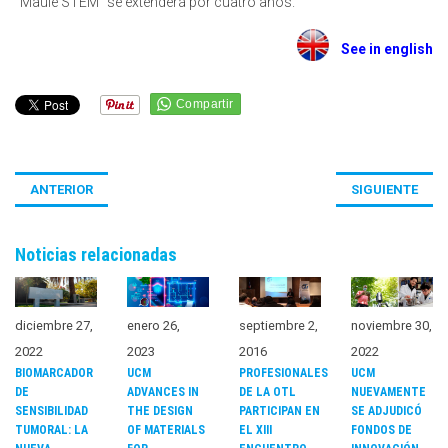
“Maule STEM” se extenderá por cuatro años.
See in english
ANTERIOR
SIGUIENTE
Noticias relacionadas
diciembre 27,
enero 26,
septiembre 2,
noviembre 30,
2022
2023
2016
2022
BIOMARCADOR
UCM
PROFESIONALES
UCM
DE
ADVANCES IN
DE LA OTL
NUEVAMENTE
SENSIBILIDAD
THE DESIGN
PARTICIPAN EN
SE ADJUDICÓ
TUMORAL: LA
OF MATERIALS
EL XIII
FONDOS DE