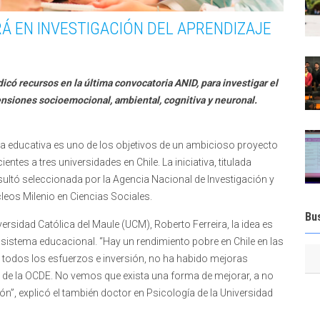
Á EN INVESTIGACIÓN DEL APRENDIZAJE
icó recursos en la última convocatoria ANID, para investigar el
nsiones socioemocional, ambiental, cognitiva y neuronal.
ca educativa es uno de los objetivos de un ambicioso proyecto
ntes a tres universidades en Chile. La iniciativa, titulada
esultó seleccionada por la Agencia Nacional de Investigación y
leos Milenio en Ciencias Sociales.
Bu
versidad Católica del Maule (UCM), Roberto Ferreira, la idea es
l sistema educacional. “Hay un rendimiento pobre en Chile en las
e todos los esfuerzos e inversión, no ha habido mejoras
e la OCDE. No vemos que exista una forma de mejorar, a no
, explicó el también doctor en Psicología de la Universidad