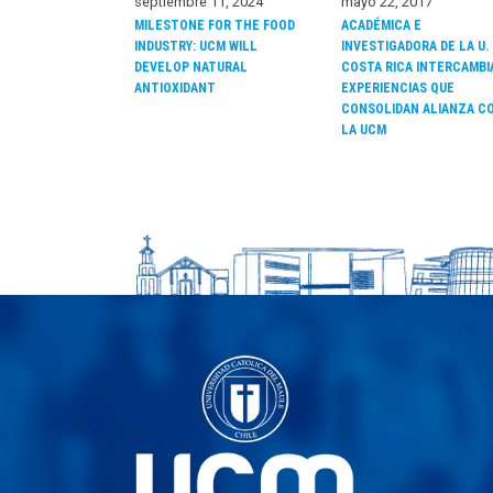
septiembre 11, 2024
mayo 22, 2017
MILESTONE FOR THE FOOD
ACADÉMICA E
INDUSTRY: UCM WILL
INVESTIGADORA DE LA U.
DEVELOP NATURAL
COSTA RICA INTERCAMBI
ANTIOXIDANT
EXPERIENCIAS QUE
CONSOLIDAN ALIANZA C
LA UCM