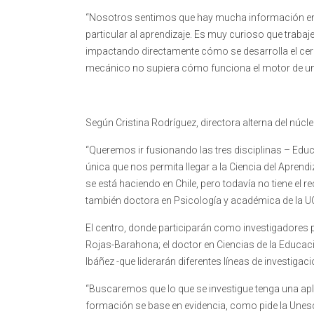
“Nosotros sentimos que hay mucha información en p
particular al aprendizaje. Es muy curioso que tra
impactando directamente cómo se desarrolla el ce
mecánico no supiera cómo funciona el motor de un 
Según Cristina Rodríguez, directora alterna del núcle
“Queremos ir fusionando las tres disciplinas – Educ
única que nos permita llegar a la Ciencia del Aprend
se está haciendo en Chile, pero todavía no tiene el r
también doctora en Psicología y académica de la 
El centro, donde participarán como investigadores p
Rojas-Barahona; el doctor en Ciencias de la Educaci
Ibáñez -que liderarán diferentes líneas de investigac
“Buscaremos que lo que se investigue tenga una apli
formación se base en evidencia, como pide la Unesc