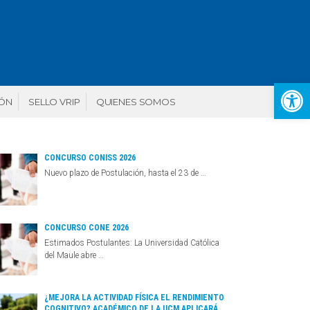
Abr
IÓN
SELLO VRIP
QUIENES SOMOS
CONCURSO CONISS 2026
Nuevo plazo de Postulación, hasta el 23 de …
CONCURSO CONE 2026
Estimados Postulantes: La Universidad Católica
del Maule abre …
¿MEJORA LA ACTIVIDAD FÍSICA EL RENDIMIENTO
COGNITIVO? ACADÉMICO DE LA UCM APLICARÁ