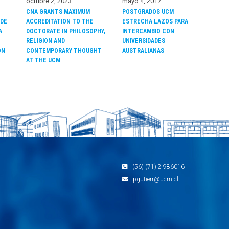
octubre 2, 2023
mayo 4, 2017
CNA GRANTS MAXIMUM
POSTGRADOS UCM
 DE
ACCREDITATION TO THE
ESTRECHA LAZOS PARA
A
DOCTORATE IN PHILOSOPHY,
INTERCAMBIO CON
RELIGION AND
UNIVERSIDADES
ON
CONTEMPORARY THOUGHT
AUSTRALIANAS
AT THE UCM
(56) (71) 2 986016
pgutierr@ucm.cl