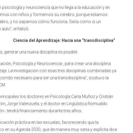
sicología y neurociencia que no llega a la educación y en
bajemos con niños y formemos su cerebro, porque estamos
rebro, y no sepamos cómo funciona. Sería como si un
auto”, enfatizó.
Ciencia del Aprendizaje: Hacia una “transdisciplina”
o, generar una nueva disciplina es posible.
ación, Psicología y Neurociencia-, para crear una disciplina
izaje. La investigación con esas tres disciplinas combinadas ya
ecorrido necesario para ser una transdisciplina”, sostuvo la
UCM.
rincipales los doctores en Psicología Carla Muñoz y Cristián
ón, Jorge Valenzuela; y el doctor en Lingüística Romualdo
ión-; tendrá financiamiento durante tres años.
cación práctica en las escuelas, favoreciendo que la
o en su Agenda 2030, que de manera muy seria y explícita dice