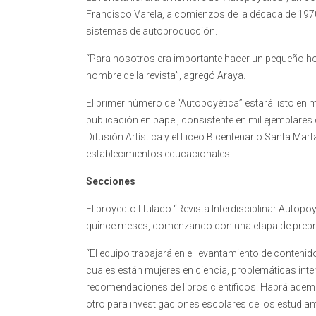
Francisco Varela, a comienzos de la década de 1970
sistemas de autoproducción.
“Para nosotros era importante hacer un pequeño hom
nombre de la revista”, agregó Araya.
El primer número de “Autopoyética” estará listo en m
publicación en papel, consistente en mil ejemplares d
Difusión Artística y el Liceo Bicentenario Santa Mar
establecimientos educacionales.
Secciones
El proyecto titulado “Revista Interdisciplinar Autopo
quince meses, comenzando con una etapa de prep
“El equipo trabajará en el levantamiento de contenido
cuales están mujeres en ciencia, problemáticas interdi
recomendaciones de libros científicos. Habrá ademá
otro para investigaciones escolares de los estudia