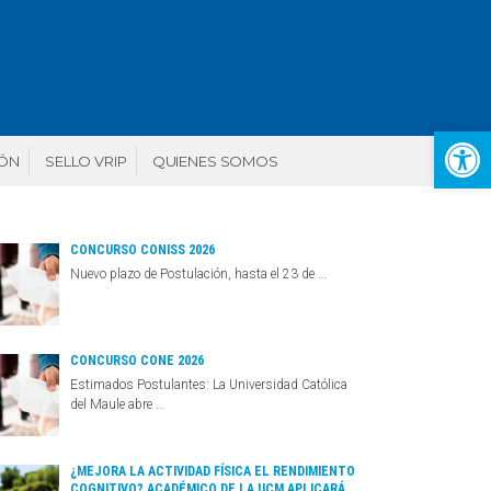
Abr
IÓN
SELLO VRIP
QUIENES SOMOS
CONCURSO CONISS 2026
Nuevo plazo de Postulación, hasta el 23 de …
CONCURSO CONE 2026
Estimados Postulantes: La Universidad Católica
del Maule abre …
¿MEJORA LA ACTIVIDAD FÍSICA EL RENDIMIENTO
COGNITIVO? ACADÉMICO DE LA UCM APLICARÁ