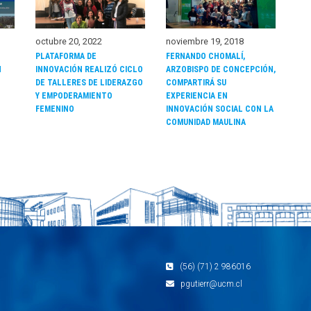
noviembre 19, 2018
octubre 20, 2022
FERNANDO CHOMALÍ,
PLATAFORMA DE
ARZOBISPO DE CONCEPCIÓN,
N
INNOVACIÓN REALIZÓ CICLO
COMPARTIRÁ SU
DE TALLERES DE LIDERAZGO
EXPERIENCIA EN
Y EMPODERAMIENTO
INNOVACIÓN SOCIAL CON LA
FEMENINO
COMUNIDAD MAULINA
(56) (71) 2 986016
pgutierr@ucm.cl