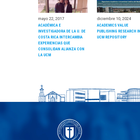
mayo 22, 2017
diciembre 10, 2024
ACADÉMICA E
ACADEMICS VALUE
INVESTIGADORA DE LA U. DE
PUBLISHING RESEARCH I
COSTA RICA INTERCAMBIA
UCM REPOSITORY
EXPERIENCIAS QUE
CONSOLIDAN ALIANZA CON
LA UCM