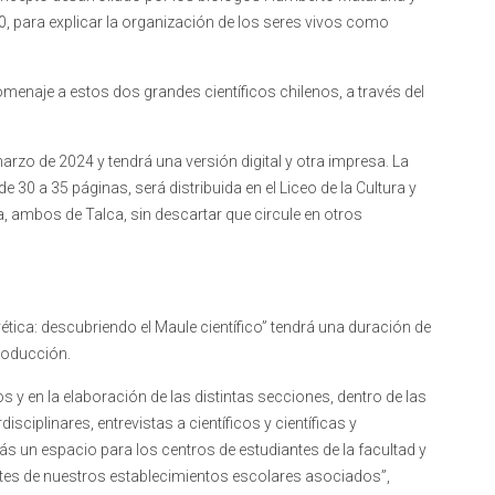
, para explicar la organización de los seres vivos como
enaje a estos dos grandes científicos chilenos, a través del
arzo de 2024 y tendrá una versión digital y otra impresa. La
e 30 a 35 páginas, será distribuida en el Liceo de la Cultura y
ta, ambos de Talca, sin descartar que circule en otros
yética: descubriendo el Maule científico” tendrá una duración de
roducción.
s y en la elaboración de las distintas secciones, dentro de las
sciplinares, entrevistas a científicos y científicas y
s un espacio para los centros de estudiantes de la facultad y
ntes de nuestros establecimientos escolares asociados”,