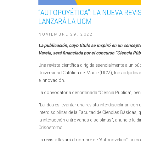
“AUTOPOYÉTICA”: LA NUEVA REVI
LANZARÁ LA UCM
NOVIEMBRE 29, 2022
La publicación, cuyo título se inspiró en un concep
Varela, será financiada por el concurso “Ciencia Púb
Una revista científica dirigida esencialmente a un pú
Universidad Católica del Maule (UCM), tras adjudica
e Innovación.
La convocatoria denominada “Ciencia Publica”, benef
“La idea es levantar una revista interdisciplinar, c
interdisciplinar de la Facultad de Ciencias Básicas,
la interacción entre varias disciplinas”, anunció la d
Crisóstomo.
La revista llevará el nombre de “Autopoyética”, un